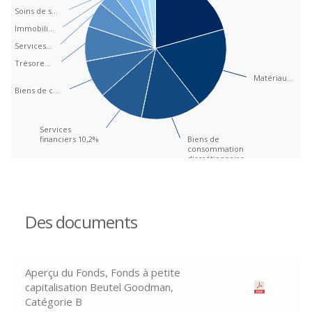
Soins de s…
Soins de s…
Immobili…
Immobili…
Services…
Services…
Trésore…
Trésore…
Matériau…
Matériau…
Biens de c…
Biens de c…
Services
Services
financiers 10,2%
financiers 10,2%
Biens de
Biens de
consommation
consommation
discrétionnaire
discrétionnaire
End of interactive chart.
13,8%
13,8%
Des documents
Aperçu du Fonds, Fonds à petite
capitalisation Beutel Goodman,
Catégorie B