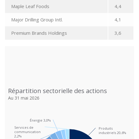
Maple Leaf Foods
4,4
Major Drilling Group Intl.
4,1
Premium Brands Holdings
3,6
Répartition sectorielle des actions
Répartition sectorielle des actions
Pie chart with 12 slices.
Au 31 mai 2026
Au 31 mai 2026
View as data table, Répartition sectorielle des actions
Énergie 3,0%
Énergie 3,0%
Services de
Services de
Produits
Produits
communication
communication
industriels 20,6%
industriels 20,6%
2,2%
2,2%