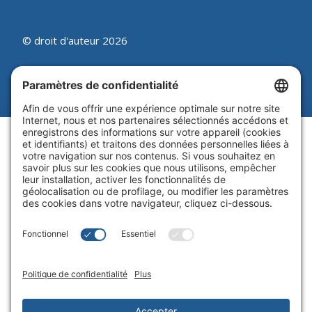
© droit d'auteur 2026
Beutel, Goodman & Compagnie Ltée.
Juridique
|
Politique sur les témoins
|
Processus de synthèse des
plaintes
|
Politique de
confidentialité
|
Paramètres de
confidentialité
Site Web par Blue Flamingo -
Conception Web Toronto