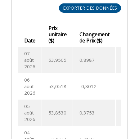
EXPORTER DES DONNÉES
Prix
unitaire
Changement
Chang
Date
($)
de Prix ($)
de Prix
07
août
53,9505
0,8987
1,6939
2026
06
août
53,0518
-0,8012
-1,487
2026
05
août
53,8530
0,3753
0,7018
2026
04
août
53,4777
1,2127
2,3201