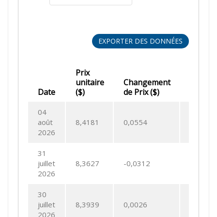
EXPORTER DES DONNÉES
Prix
unitaire
Changement
Chang
Date
($)
de Prix ($)
de Prix
04
août
8,4181
0,0554
0,6624
2026
31
juillet
8,3627
-0,0312
-0,3718
2026
30
juillet
8,3939
0,0026
0,0309
2026