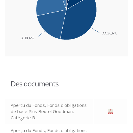
AA 36,6 %
AA 36,6 %
A 18,4 %
A 18,4 %
End of interactive chart.
Des documents
Aperçu du Fonds, Fonds d'obligations
de base Plus Beutel Goodman,
Catégorie B
Aperçu du Fonds, Fonds d'obligations