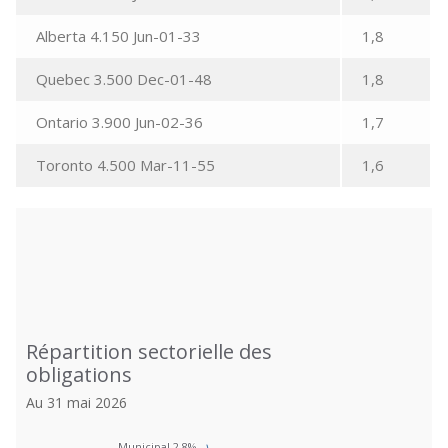
Alberta 4.150 Jun-01-33
1,8
Quebec 3.500 Dec-01-48
1,8
Ontario 3.900 Jun-02-36
1,7
Toronto 4.500 Mar-11-55
1,6
Répartition sectorielle des obligations
Répartition sectorielle des
Pie chart with 5 slices.
obligations
Au 31 mai 2026
Au 31 mai 2026
View as data table, Répartition sectorielle des obligations
Municipal 2,8%
Municipal 2,8%