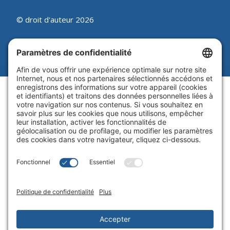
© droit d'auteur 2026
Beutel, Goodman & Compagnie Ltée.
Juridique
|
Politique sur les témoins
|
Processus de synthèse des
plaintes
|
Politique de
confidentialité
|
Paramètres de
confidentialité
Site Web par Blue Flamingo -
Conception Web Toronto