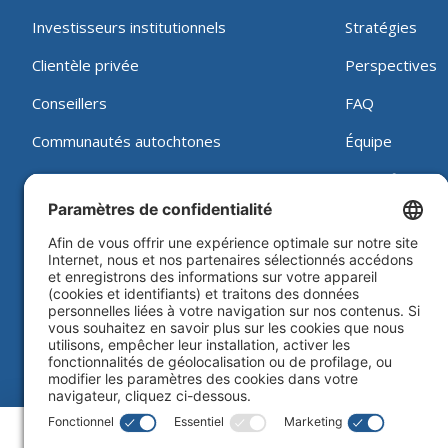
Investisseurs institutionnels
Stratégies
Clientèle privée
Perspectives
Conseillers
FAQ
Communautés autochtones
Équipe
Investisseurs individuels
Notre firme
Nous joindre
Travailler che
Vote par procu
Juridique
|
Politique sur les témoins
|
Processus d