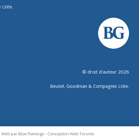
 Ltée.
© droit d'auteur 2026
Beutel, Goodman & Compagnie Ltée.
e Web par Blue Flamingo -
Conception Web Toronto