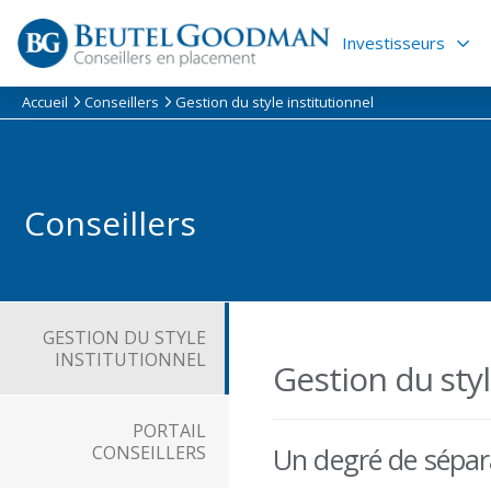
Skip
to
Investisseurs
content
Accueil
Conseillers
Gestion du style institutionnel
Conseillers
GESTION DU STYLE
INSTITUTIONNEL
Gestion du styl
PORTAIL
CONSEILLERS
Un degré de sépar