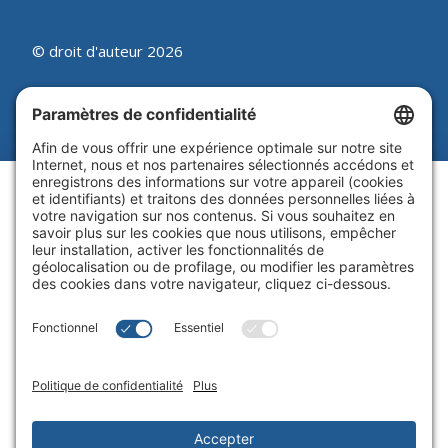
© droit d'auteur 2026
Beutel, Goodman & Compagnie Ltée.
Juridique
|
Politique sur les témoins
|
Processus de synthèse des
plaintes
|
Politique de
confidentialité
|
Paramètres de
confidentialité
Site Web par Blue Flamingo -
Conception Web Toronto