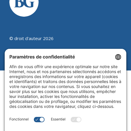
© droit d'auteur 2026
Beutel, Goodman & Compagnie Ltée.
Juridique
|
Politique sur les témoins
|
Processus de synthèse des
plaintes
|
Politique de
confidentialité
|
Paramètres de
confidentialité