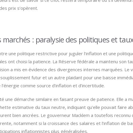
deurs est de savoir si ce choc restera temporaire ou s’il deviend
 des prix s’opèrent.
s marchés : paralysie des politiques et tau
re une politique restrictive pour juguler l’inflation et une polit
ales ont choisi la patience. La Réserve fédérale a maintenu son t
décision a mis en évidence des divergences internes marquées. Le v
ouplissement futur et un autre plaidant pour une baisse immédi
l’énergie comme source d’inflation et d’incertitude.
 une démarche similaire en faisant preuve de patience. Elle a ma
urchette estimative du taux neutre, indiquant qu’elle pouvait faire
meurent bien ancrées. Le gouverneur Macklem a toutefois reconnu
ente, notamment si la croissance des salaires et l’inflation de ba
icipations inflationnistes plus généralisées.