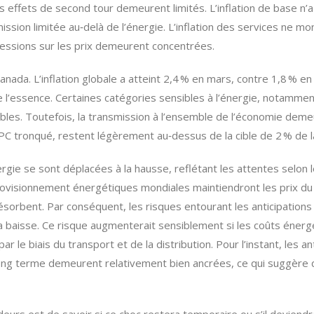
es effets de second tour demeurent limités. L’inflation de base n
ssion limitée au‑delà de l’énergie. L’inflation des services ne m
pressions sur les prix demeurent concentrées.
 Canada. L’inflation globale a atteint 2,4 % en mars, contre 1,8 % 
l’essence. Certaines catégories sensibles à l’énergie, notamment 
les. Toutefois, la transmission à l’ensemble de l’économie demeure
’IPC tronqué, restent légèrement au‑dessus de la cible de 2 % de
gie se sont déplacées à la hausse, reflétant les attentes selon les
rovisionnement énergétiques mondiales maintiendront les prix du
sorbent. Par conséquent, les risques entourant les anticipations 
 la baisse. Ce risque augmenterait sensiblement si les coûts éne
 le biais du transport et de la distribution. Pour l’instant, les a
s long terme demeurent relativement bien ancrées, ce qui suggèr