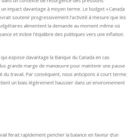
on dans un contexte de résurgence des pressions
vec un impact davantage à moyen terme. Le budget « Canada
vrait soutenir progressivement l’activité à mesure que les
 budgétaires alimentent la demande au moment même où
ance et incline l’équilibre des politiques vers une inflation
 ce qui expose davantage la Banque du Canada en cas
ne plus grande marge de manœuvre pour maintenir une pause
ché du travail. Par conséquent, nous anticipons à court terme
intient un biais légèrement haussier dans un environnement
ail ferait rapidement pencher la balance en faveur d’un