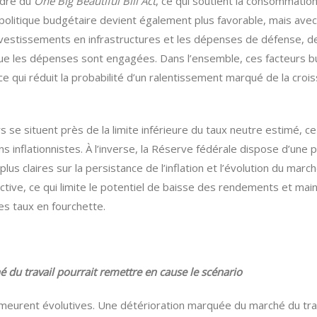
adre du
One Big Beautiful Bill Act
, ce qui soutient la consommati
la politique budgétaire devient également plus favorable, mais a
investissements en infrastructures et les dépenses de défense, de
que les dépenses sont engagées. Dans l’ensemble, ces facteurs
ce qui réduit la probabilité d’un ralentissement marqué de la croiss
rs se situent près de la limite inférieure du taux neutre estimé,
s inflationnistes. À l’inverse, la Réserve fédérale dispose d’u
plus claires sur la persistance de l’inflation et l’évolution du mar
ictive, ce qui limite le potentiel de baisse des rendements et ma
des taux en fourchette.
 du travail pourrait remettre en cause le scénario
emeurent évolutives. Une détérioration marquée du marché du trav