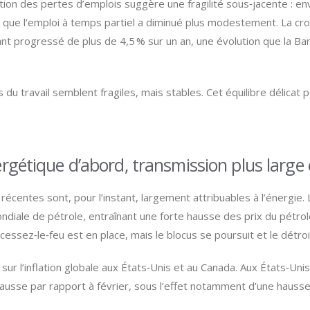
on des pertes d’emplois suggère une fragilité sous‑jacente : en
s que l’emploi à temps partiel a diminué plus modestement. La cro
nt progressé de plus de 4,5 % sur un an, une évolution que la Ban
du travail semblent fragiles, mais stables. Cet équilibre délicat 
ergétique d’abord, transmission plus large
 récentes sont, pour l’instant, largement attribuables à l’énergie
ndiale de pétrole, entraînant une forte hausse des prix du pétrole b
essez‑le‑feu est en place, mais le blocus se poursuit et le détroi
sur l’inflation globale aux États‑Unis et au Canada. Aux États‑Uni
hausse par rapport à février, sous l’effet notamment d’une hauss