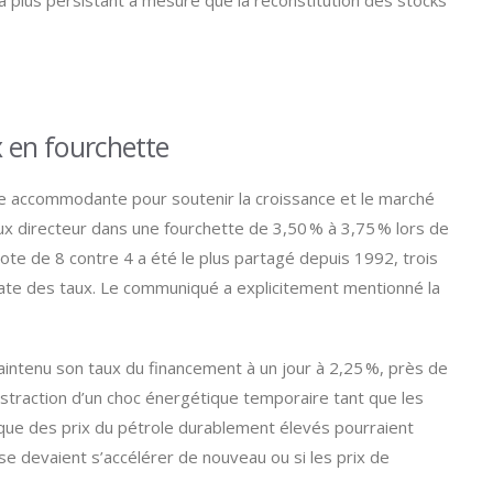
ra plus persistant à mesure que la reconstitution des stocks
x en fourchette
ique accommodante pour soutenir la croissance et le marché
aux directeur dans une fourchette de 3,50 % à 3,75 % lors de
ote de 8 contre 4 a été le plus partagé depuis 1992, trois
ate des taux. Le communiqué a explicitement mentionné la
intenu son taux du financement à un jour à 2,25 %, près de
 abstraction d’un choc énergétique temporaire tant que les
 que des prix du pétrole durablement élevés pourraient
se devaient s’accélérer de nouveau ou si les prix de