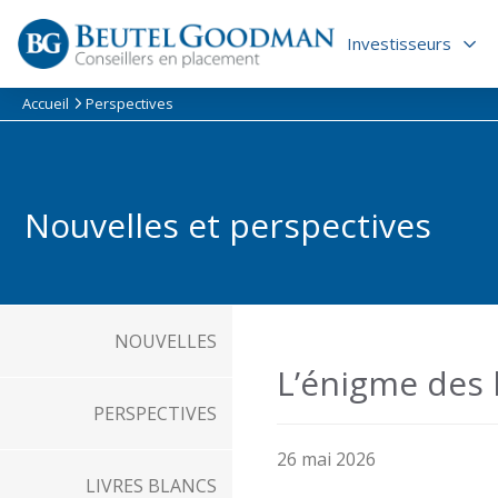
Skip
to
Investisseurs
content
Accueil
Perspectives
Nouvelles et perspectives
NOUVELLES
L’énigme des 
PERSPECTIVES
26 mai 2026
LIVRES BLANCS