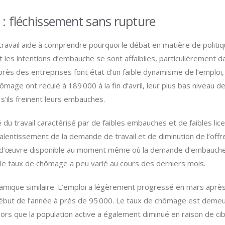
 : fléchissement sans rupture
avail aide à comprendre pourquoi le débat en matière de politiqu
et les intentions d’embauche se sont affaiblies, particulièrement
ès des entreprises font état d’un faible dynamisme de l’emploi,
hômage ont reculé à 189 000 à la fin d’avril, leur plus bas niveau
s’ils freinent leurs embauches.
 du travail caractérisé par de faibles embauches et de faibles lic
alentissement de la demande de travail et de diminution de l’offre 
ain‑d’œuvre disponible au moment même où la demande d’embauche s
le taux de chômage a peu varié au cours des derniers mois.
mique similaire. L’emploi a légèrement progressé en mars après 
début de l’année à près de 95 000. Le taux de chômage est deme
lors que la population active a également diminué en raison de cib