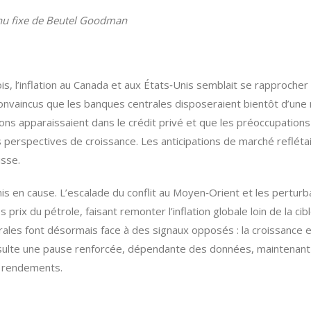
venu fixe de Beutel Goodman
is, l’inflation au Canada et aux États‑Unis semblait se rapproche
onvaincus que les banques centrales disposeraient bientôt d’une
s apparaissaient dans le crédit privé et que les préoccupations liées
 perspectives de croissance. Les anticipations de marché refléta
isse.
is en cause. L’escalade du conflit au Moyen‑Orient et les perturb
 prix du pétrole, faisant remonter l’inflation globale loin de la c
les font désormais face à des signaux opposés : la croissance et l’
n résulte une pause renforcée, dépendante des données, maintenant 
s rendements.