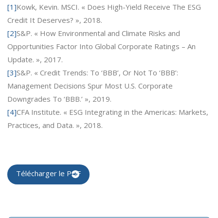
[1]
Kowk, Kevin. MSCI. « Does High-Yield Receive The ESG
Credit It Deserves? », 2018.
[2]
S&P. « How Environmental and Climate Risks and
Opportunities Factor Into Global Corporate Ratings – An
Update. », 2017.
[3]
S&P. « Credit Trends: To ‘BBB’, Or Not To ‘BBB’:
Management Decisions Spur Most U.S. Corporate
Downgrades To ‘BBB.’ », 2019.
[4]
CFA Institute. « ESG Integrating in the Americas: Markets,
Practices, and Data. », 2018.
Télécharger le PDF