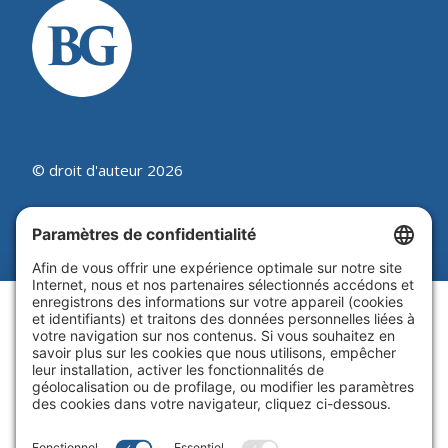
© droit d'auteur 2026
Beutel, Goodman & Compagnie Ltée.
Juridique
|
Politique sur les témoins
|
Processus de synthèse des
plaintes
|
Politique de
confidentialité
|
Paramètres de
confidentialité