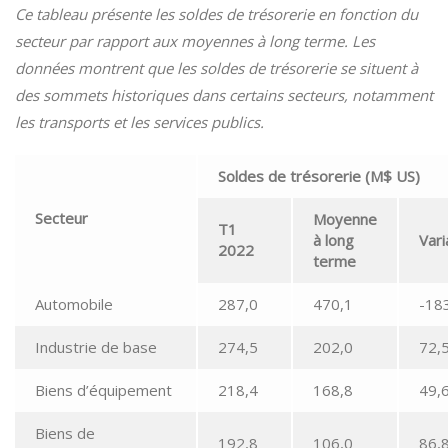
Ce tableau présente les soldes de trésorerie en fonction du
secteur par rapport aux moyennes à long terme. Les
données montrent que les soldes de trésorerie se situent à
des sommets historiques dans certains secteurs, notamment
les transports et les services publics.
Soldes de trésorerie (M$ US)
Secteur
Moyenne
T1
à long
Va
r
2022
terme
Automobile
287,0
470,1
-18
Industrie de base
274,5
202,0
72,
Biens d’équipement
218,4
168,8
49,
Biens de
192,8
106,0
86,