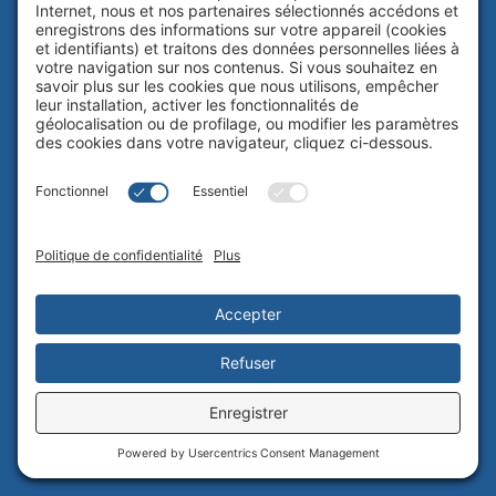
Investisseurs individuels
LIENS RAPIDES
Stratégies
Perspectives
FAQ
Équipe
Notre firme
Nous joindre
Travailler chez Beutel Goodman
Vote par procuration
NOUS TROUVER